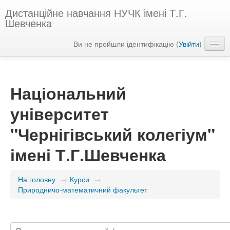
Дистанційне навчання НУЧК імені Т.Г.
Шевченка
Ви не пройшли ідентифікацію (
Увійти
)
Українська ‎(uk)‎
Національний
університет
"Чернігівський колегіум"
імені Т.Г.Шевченка
На головну
→
Курси
→
Природничо-математичний факультет