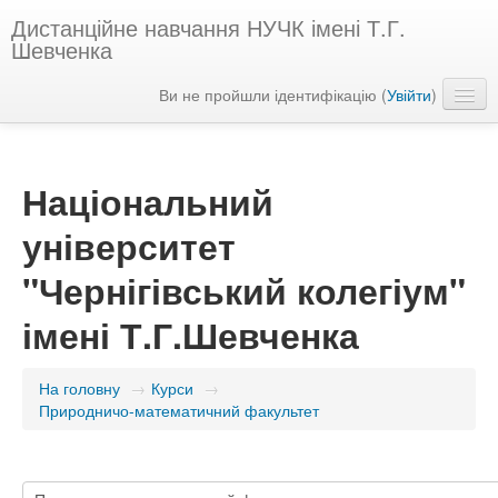
Дистанційне навчання НУЧК імені Т.Г.
Шевченка
Ви не пройшли ідентифікацію (
Увійти
)
Українська ‎(uk)‎
Національний
університет
"Чернігівський колегіум"
імені Т.Г.Шевченка
На головну
→
Курси
→
Природничо-математичний факультет