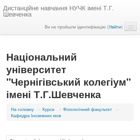
Дистанційне навчання НУЧК імені Т.Г.
Шевченка
Ви не пройшли ідентифікацію (
Увійти
)
Українська ‎(uk)‎
Національний
університет
"Чернігівський колегіум"
імені Т.Г.Шевченка
На головну
→
Курси
→
Філологічний факультет
→
Кафедра Іноземних мов