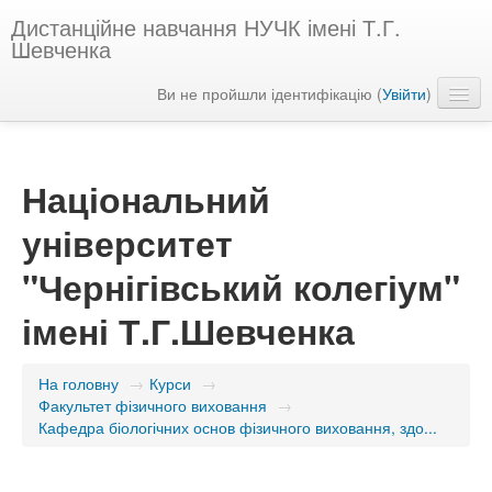
Дистанційне навчання НУЧК імені Т.Г.
Шевченка
Ви не пройшли ідентифікацію (
Увійти
)
Українська ‎(uk)‎
Національний
університет
"Чернігівський колегіум"
імені Т.Г.Шевченка
На головну
→
Курси
→
Факультет фізичного виховання
→
Кафедра біологічних основ фізичного виховання, здо...