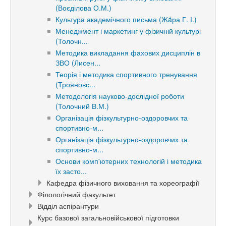
(Воєділова О.М.)
Культура академічного письма (Жáра Г. І.)
Менеджмент і маркетинг у фізичній культурі
(Толочн...
Методика викладання фахових дисциплін в
ЗВО (Лисен...
Теорія і методика спортивного тренування
(Трояновс...
Методологія науково-дослідної роботи
(Толочний В.М.)
Організація фізкультурно-оздоровчих та
спортивно-м...
Організація фізкультурно-оздоровчих та
спортивно-м...
Основи комп'ютерних технологій і методика
їх засто...
Кафедра фізичного виховання та хореографії
Філологічний факультет
Відділ аспірантури
Курс базової загальновійськової підготовки