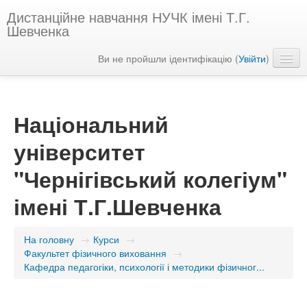
Дистанційне навчання НУЧК імені Т.Г.
Шевченка
Ви не пройшли ідентифікацію (
Увійти
)
Українська ‎(uk)‎
Національний
університет
"Чернігівський колегіум"
імені Т.Г.Шевченка
На головну
→
Курси
→
Факультет фізичного виховання
→
Кафедра педагогіки, психології і методики фізичног...