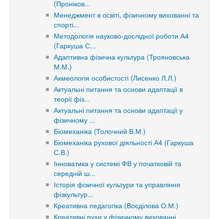
(Проніков...
Менеджмент в освіті, фізичному вихованні та
спорті...
Методологія науково-дослідної роботи А4
(Гаркуша С...
Адаптивна фізична культура (Трояновська
М.М.)
Акмеологія особистості (Лисенко Л.Л.)
Актуальні питання та основи адаптації в
теорії фіз...
Актуальні питання та основи адаптації у
фізичному ...
Біомеханіка (Толочний В.М.)
Біомеханіка рухової діяльності А4 (Гаркуша
С.В.)
Інноватика у системі ФВ у початковій та
середній ш...
Історія фізичної культури та управління
фізкультур...
Креативна педагогіка (Воєділова О.М.)
Креативні рухи у фізичному вихованні