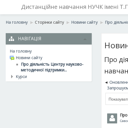
Дистанційне навчання НУЧК імені Т.
На головну
▶︎
Сторінки сайту
▶︎
Новини сайту
▶︎
Про діяльні
НАВІГАЦІЯ
Новин
На головну
Про ді
Новини сайту
Про діяльність Центру науково-
навчан
методичної підтримки...
Курси
Оновленн
Запрошуєм
Про
Саво