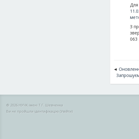
Для
11.0
мет
З п
зве
063
Оновленн
Запрошуєм
© 2026 НУЧК імені Т.Г. Шевченка
Ви не пройшли ідентифікацію (
Увійти
)