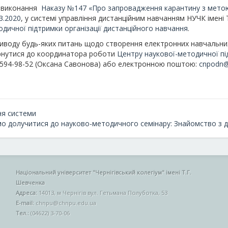
 виконання
Наказу №147 «Про запровадження карантину з метою
3.2020
, у системі управління дистанційним навчанням НУЧК імен
одичної підтримки організації дистанційного навчання
.
риводу будь-яких питань щодо створення електронних навчальних
рнутися до координатора роботи
Центру наукової-методичної пі
 594-98-52 (Оксана Савонова) або електронною поштою:
cnpodn@
я системи
о долучитися до науково-методичного семінару: Знайомство з
Національний університет "Чернігівський колегіум" імені Т.Г.
Шевченка
Адреса:
14013, м Чернігів вул. Гетьмана Полуботка, 53
E-mail:
chnpu@chnpu.edu.ua
Тел.:
(04622) 3-70-06