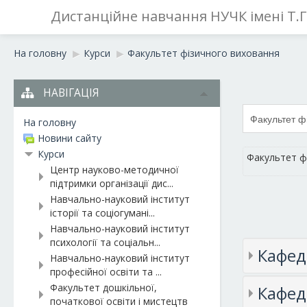
Дистанційне навчання НУЧК імені Т.
На головну
▶︎
Курси
▶︎
Факультет фізичного виховання
НАВІГАЦІЯ
На головну
Новини сайту
Курси
Факультет ф
Центр науково-методичної
підтримки організації дис...
Навчально-науковий інститут
історії та соціогумані...
Навчально-науковий інститут
психології та соціальн...
Кафед
Навчально-науковий інститут
професійної освіти та ...
Факультет дошкільної,
Кафед
початкової освіти і мистецтв