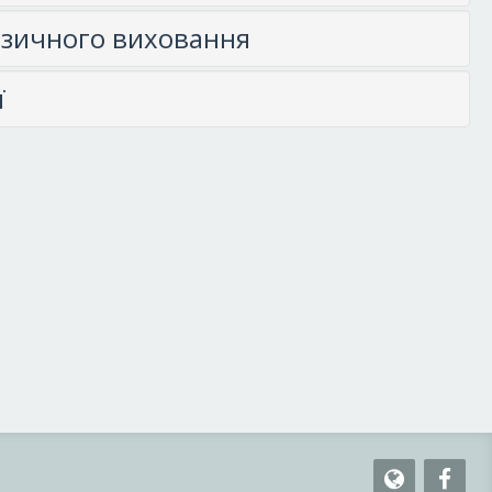
фізичного виховання
ї