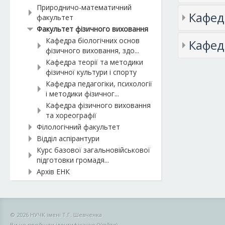
Природничо-математичний
Кафед
факультет
Факультет фізичного виховання
Кафедра біологічних основ
Кафед
фізичного виховання, здо...
Кафедра теорії та методики
фізичної культури і спорту
Кафедра педагогіки, психології
і методики фізичног...
Кафедра фізичного виховання
та хореографії
Філологічний факультет
Відділ аспірантури
Курс базової загальновійськової
підготовки громадя...
Архів ЕНК
© 2026 НУЧК імені Т.Г. Шевченка
Ви не пройшли ідентифікацію (
Увійти
)