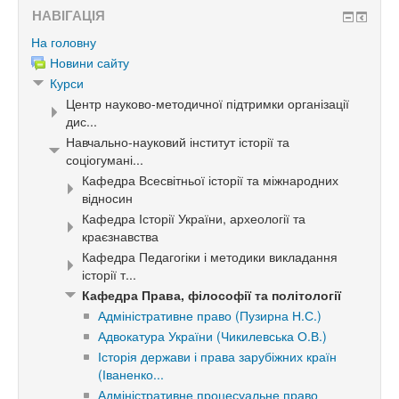
НАВІГАЦІЯ
На головну
Новини сайту
Курси
Центр науково-методичної підтримки організації
дис...
Навчально-науковий інститут історії та
соціогумані...
Кафедра Всесвітньої історії та міжнародних
відносин
Кафедра Історії України, археології та
краєзнавства
Кафедра Педагогіки і методики викладання
історії т...
Кафедра Права, філософії та політології
Адміністративне право (Пузирна Н.С.)
Адвокатура України (Чикилевська О.В.)
Історія держави і права зарубіжних країн
(Іваненко...
Адміністративне процесуальне право