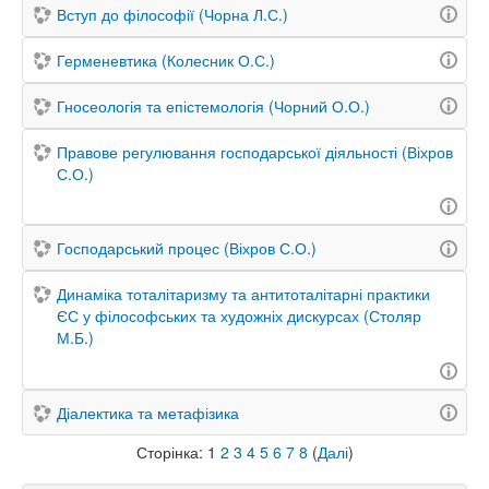
Вступ до філософії (Чорна Л.С.)
Герменевтика (Колесник О.С.)
Гносеологія та епістемологія (Чорний О.О.)
Правове регулювання господарської діяльності (Віхров
С.О.)
Господарський процес (Віхров С.О.)
Динаміка тоталітаризму та антитоталітарні практики
ЄС у філософських та художніх дискурсах (Столяр
М.Б.)
Діалектика та метафізика
Сторінка:
1
2
3
4
5
6
7
8
(
Далі
)