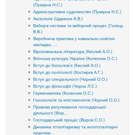
(Пузирна Н.С.)
Адміністративне судочинство (Пузирна Н.С.)
Аксіологія (Царенок А.В.)
Виборчі системи та виборчий процес (Голець
В.В.)
Виробнича практика у навчально-освітніх
закладах, ...
Віроповчальна література (Кислий А.О.)
Воїнська культура України (Колесник О.С.)
Вступ до богослов’я (Кислий А.О.)
Вступ до політології (Костирєв А.Г.)
Вступ до спеціальності (Чорний О.О.)
Вступ до філософії (Чорна Л.С.)
Герменевтика (Колесник О.С.)
Гносеологія та епістемологія (Чорний О.О.)
Правове регулювання господарської
діяльності (Віхр...
Господарський процес (Віхров С.О.)
Динаміка тоталітаризму та антитоталітарні
практики...