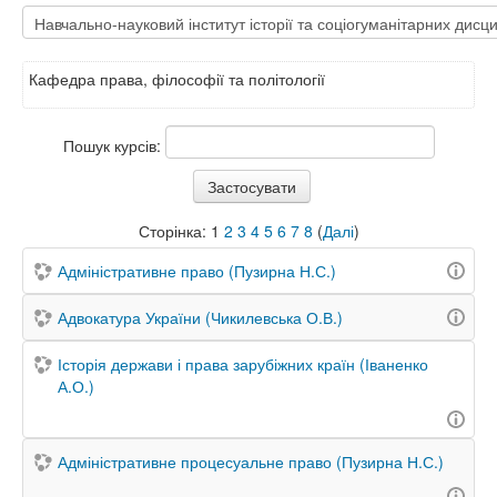
Кафедра права, філософії та політології
Пошук курсів:
Сторінка:
1
2
3
4
5
6
7
8
(
Далі
)
Адміністративне право (Пузирна Н.С.)
Адвокатура України (Чикилевська О.В.)
Історія держави і права зарубіжних країн (Іваненко
А.О.)
Адміністративне процесуальне право (Пузирна Н.С.)