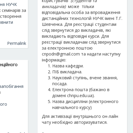
користувачів
(студентів та
ння НУЧК
викладачів)
може
тільки
семінарів за
відповідальна особа
за впровадження
 створення
дистанційних технологій
НУЧК імені Т.Г
.
овнити
Шевченка.
Для реєстрації студентам
слід звернутися до викладачів, які
викладають відповідні курси.
Для
реєстрації
викладачам
слід звернутися
Permalink
за електронною поштою
cnpodn@gmail.com
та надати наступну
інформацію:
анційного
Назва кафедри.
ПІБ викладача.
Науковий ступінь, вчене звання,
посада.
запобігання
Електрона пошта
(бажано в
я
домені chnpu.edu.ua)
.
Назва дисципліни (електронного
ного
навчального курсу)
Для активізації внутрішнього он-лайн
чату необхідно авторизуватися.