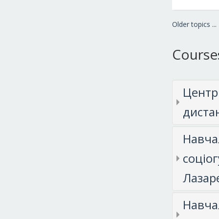
Older topics
...
Course
Центр
диста
Навчал
соціог
Лазар
Навчал