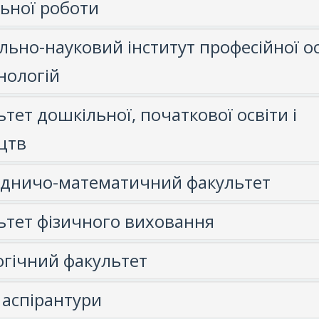
льної роботи
льно-науковий інститут професійної ос
нологій
тет дошкільної, початкової освіти і
цтв
дничо-математичний факультет
ьтет фізичного виховання
огічний факультет
 аспірантури