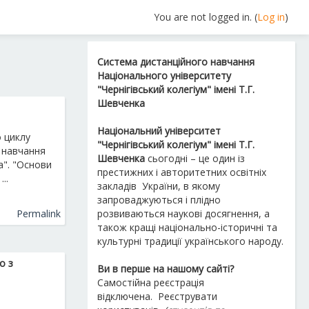
You are not logged in. (
Log in
)
Система дистанційного навчання
Національного університету
"Чернігівський колегіум" імені Т.Г.
Шевченка
Національний університет
 циклу
"Чернігівський колегіум" імені Т.Г.
 навчання
Шевченка
сьогодні – це один із
а"
. "Основи
престижних і авторитетних освітніх
..
закладів України, в якому
запроваджуються і плідно
Permalink
розвиваються наукові досягнення, а
також кращі національно-історичні та
культурні традиції українського народу.
о з
Ви в перше на нашому сайті?
Самостійна реєстрація
відключена.
Реєструвати