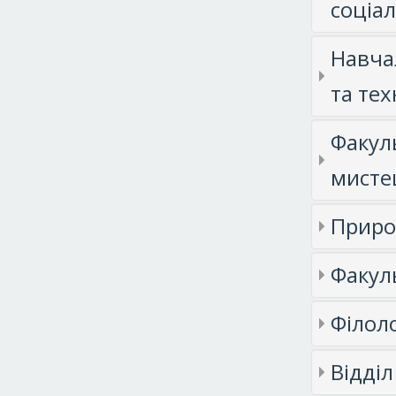
соціа
Навча
та тех
Факуль
мисте
Приро
Факул
Філол
Відділ