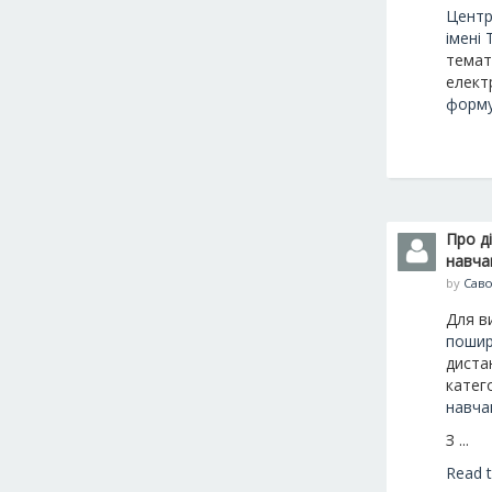
Центр
імені
темат
елект
форму
Про д
навча
by
Саво
Для в
пошир
диста
катег
навча
З ...
Read t