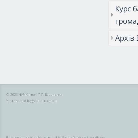
Курс б
громад
Архів
© 2026 НУЧК імені Т.Г. Шевченка
You are not logged in. (
Log in
)
Based on an original theme created by Shaun Daubney
|
moodle.org