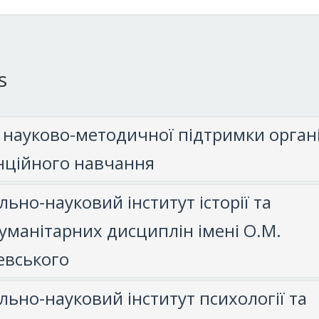
s
 науково-методичної підтримки органі
нційного навчання
ьно-науковий інститут історії та
уманітарних дисциплін імені О.М.
евського
ьно-науковий інститут психології та