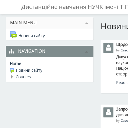
Дистанційне навчання НУЧК імені Т.
MAIN MENU
Новини
Новини сайту
Щодо 
by
Саво
NAVIGATION
Дякує
науко
Home
Націон
Новини сайту
створ
Courses
Read t
Запро
диста
by
Саво