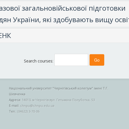
азової загальновійськової підготовки
ян України, які здобувають вищу осві
 ЕНК
Search courses:
Національний університет "Чернігівський колегіум" імені Т.Г.
Шевченка
Адреса:
14013, м Чернігів вул. Гетьмана Полуботка, 53
E-mail:
chnpu@chnpu.edu.ua
Тел.:
(04622) 3-70-06