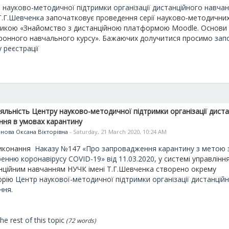
 науково-методичної підтримки організації дистанційного навча
 Т.Г.Шевченка
започатковує проведення серії науково-методичних 
икою «Знайомство з дистанційною платформою Moodle. Основи
ронного навчального курсу». Бажаючих долучитися просимо
зап
 реєстрації
іяльність Центру науково-методичної підтримки організації дист
ння в умовах карантину
нова Оксана Вікторівна
- Saturday, 21 March 2020, 10:24 AM
иконання
Наказу №147 «Про запровадження карантину з метою 
енню коронавірусу СОVID-19» від 11.03.2020
, у системі управлінн
нційним навчанням НУЧК імені Т.Г.Шевченка створено окрему
орію
Центр наукової-методичної підтримки організації дистанцій
ння
.
he rest of this topic
(72 words)