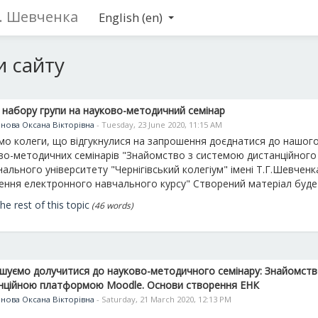
Г. Шевченка
English ‎(en)‎
 сайту
набору групи на науково-методичний семінар
нова Оксана Вікторівна
- Tuesday, 23 June 2020, 11:15 AM
мо колеги, що відгукнулися на запрошення доєднатися до нашого
во-методичних семінарів "Знайомство з
системою дистанційного
ального університету "Чернігівський колегіум" імені Т.Г.Шевченк
ення електронного навчального курсу" Створений матеріал буде .
he rest of this topic
(46 words)
шуємо долучитися до науково-методичного семінару: Знайомств
нційною платформою Moodle. Основи створення ЕНК
нова Оксана Вікторівна
- Saturday, 21 March 2020, 12:13 PM