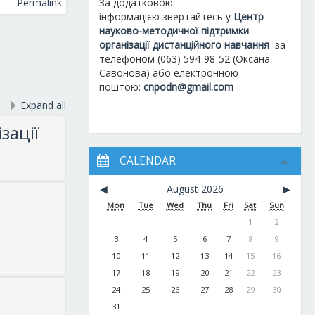
Permalink
За додатковою
інформацією
звертайтесь у
Центр
науково-методичної підтримки
організації дистанційного навчання
за
телефоном (063) 594-98-52 (Оксана
Савонова) або електронною
поштою:
cnpodn@gmail.com
Expand all
зації
CALENDAR
◀︎
August 2026
▶︎
Mon
Tue
Wed
Thu
Fri
Sat
Sun
1
2
3
4
5
6
7
8
9
10
11
12
13
14
15
16
17
18
19
20
21
22
23
24
25
26
27
28
29
30
31