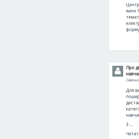
Центр
імені
темат
елект
форму
Про д
навча
Савоно
Для в
пошир
диста
катег
навча
З ...
Читат