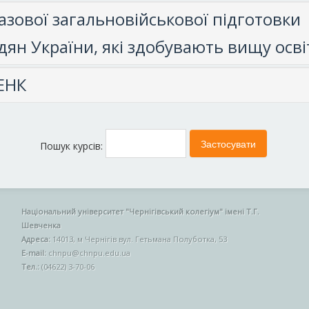
азової загальновійськової підготовки
ян України, які здобувають вищу осві
 ЕНК
Пошук курсів:
Національний університет "Чернігівський колегіум" імені Т.Г.
Шевченка
Адреса:
14013, м Чернігів вул. Гетьмана Полуботка, 53
E-mail:
chnpu@chnpu.edu.ua
Тел.:
(04622) 3-70-06