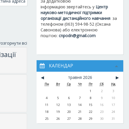
тійна адреса
За додатковою
інформацією
звертайтесь у
Центр
науково-методичної підтримки
організації дистанційного навчання
за
телефоном (063) 594-98-52 (Оксана
Савонова) або електронною
поштою:
cnpodn@gmail.com
озгорнути всі
зації
КАЛЕНДАР
◀︎
травня 2026
▶︎
Пн
Вт
Ср
Чт
Пт
Сб
Нд
1
2
3
4
5
6
7
8
9
10
11
12
13
14
15
16
17
18
19
20
21
22
23
24
25
26
27
28
29
30
31