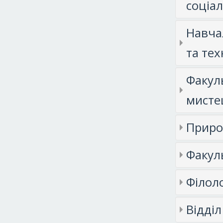
соціа
Навча
та тех
Факуль
мисте
Приро
Факул
Філол
Відділ