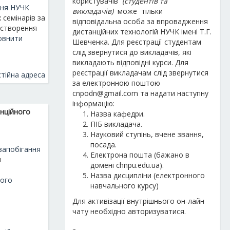
користувачів
(студентів та
ння НУЧК
викладачів)
може
тільки
семінарів за
відповідальна особа
за впровадження
 створення
дистанційних технологій
НУЧК імені Т.Г
.
овнити
Шевченка.
Для реєстрації студентам
слід звернутися до викладачів, які
викладають відповідні курси.
Для
реєстрації
викладачам
слід звернутися
тійна адреса
за електронною поштою
cnpodn@gmail.com
та надати наступну
інформацію:
анційного
Назва кафедри.
ПІБ викладача.
Науковий ступінь, вчене звання,
посада.
запобігання
Електрона пошта
(бажано в
я
домені chnpu.edu.ua)
.
Назва дисципліни (електронного
ного
навчального курсу)
Для активізації внутрішнього он-лайн
чату необхідно авторизуватися.