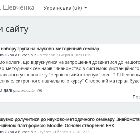
Г. Шевченка
Українська ‎(uk)‎
 сайту
набору групи на науково-методичний семінар
ва Оксана Вікторівна
- вівторок 23 червня 2020 11:15
мо колеги, що відгукнулися на запрошення доєднатися до нашого
во-методичних семінарів "Знайомство з
системою дистанційного
ального університету "Чернігівський колегіум" імені Т.Г.Шевченк
ення електронного навчального курсу" Створений матеріал буде .
и далі
(всього слів: 46)
Пос
шуємо долучитися до науково-методичного семінару: Знайомств
нційною платформою Moodle. Основи створення ЕНК
ва Оксана Вікторівна
- субота 21 березня 2020 12:13