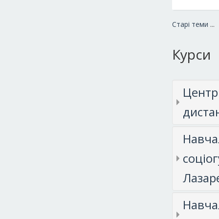
Старі теми
...
Курси
Центр
диста
Навчал
соціог
Лазар
Навчал