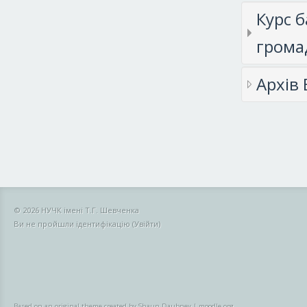
Курс б
громад
Архів
© 2026 НУЧК імені Т.Г. Шевченка
Ви не пройшли ідентифікацію (
Увійти
)
Based on an original theme created by Shaun Daubney
|
moodle.org