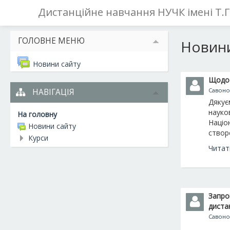
Дистанційне навчання НУЧК імені Т.
ГОЛОВНЕ МЕНЮ
Новини
Новини сайту
Щодо 
Савоно
НАВІГАЦІЯ
Дякує
науко
На головну
Націон
Новини сайту
створ
Курси
Читат
Запро
диста
Савоно