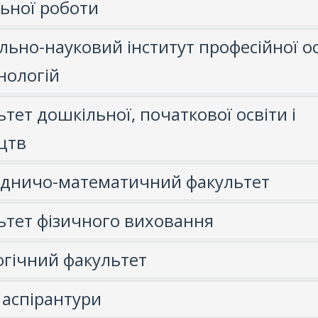
льної роботи
льно-науковий інститут професійної ос
нологій
тет дошкільної, початкової освіти і
цтв
дничо-математичний факультет
ьтет фізичного виховання
огічний факультет
 аспірантури