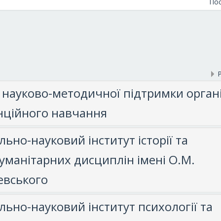
Пос
Р
 науково-методичної підтримки органі
нційного навчання
ьно-науковий інститут історії та
уманітарних дисциплін імені О.М.
евського
ьно-науковий інститут психології та