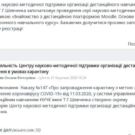
 науково-методичної підтримки організації дистанційного навча
 Т.Г.Шевченка
започатковує проведення серії науково-методичних 
икою «Знайомство з дистанційною платформою Moodle. Основи
ронного навчального курсу». Бажаючих долучитися просимо
зап
 реєстрації
Пос
іяльність Центру науково-методичної підтримки організації дист
ння в умовах карантину
ва Оксана Вікторівна
- субота 21 березня 2020 10:24
иконання
Наказу №147 «Про запровадження карантину з метою 
енню коронавірусу СОVID-19» від 11.03.2020
, у системі управлінн
нційним навчанням НУЧК імені Т.Г.Шевченка створено окрему
орію
Центр наукової-методичної підтримки організації дистанцій
ння
.
и далі
(всього слів: 72)