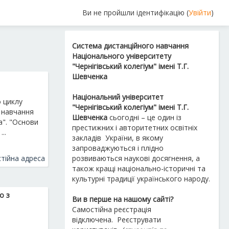
Ви не пройшли ідентифікацію (
Увійти
)
Система дистанційного навчання
Національного університету
"Чернігівський колегіум" імені Т.Г.
Шевченка
Національний університет
 циклу
"Чернігівський колегіум" імені Т.Г.
 навчання
Шевченка
сьогодні – це один із
а"
. "Основи
престижних і авторитетних освітніх
..
закладів України, в якому
запроваджуються і плідно
тійна адреса
розвиваються наукові досягнення, а
також кращі національно-історичні та
культурні традиції українського народу.
о з
Ви в перше на нашому сайті?
Самостійна реєстрація
відключена.
Реєструвати