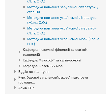
(Лілік О.О.)
Методика навчання зарубіжної літератури у
старшій ...
Методика навчання української літератури
(Жила С.О.)
Методика навчання української літератури
(Лілік О.О.)
Методика навчання української мови (Грона
Н.В.)
Кафедра іноземної філології та освітніх
технологій
Кафедра Філософії та культурології
Кафедра Іноземних мов
Відділ аспірантури
Курс базової загальновійськової підготовки
громадя...
Архів ЕНК