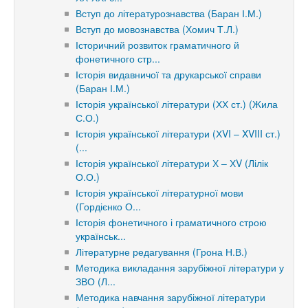
Вступ до літературознавства (Баран І.М.)
Вступ до мовознавства (Хомич Т.Л.)
Історичний розвиток граматичного й
фонетичного стр...
Історія видавничої та друкарської справи
(Баран І.М.)
Історія української літератури (ХХ ст.) (Жила
С.О.)
Історія української літератури (ХVI – XVIII ст.)
(...
Історія української літератури Х – ХV (Лілік
О.О.)
Історія української літературної мови
(Гордієнко О...
Історія фонетичного і граматичного строю
українськ...
Літературне редагування (Грона Н.В.)
Методика викладання зарубіжної літератури у
ЗВО (Л...
Методика навчання зарубіжної літератури